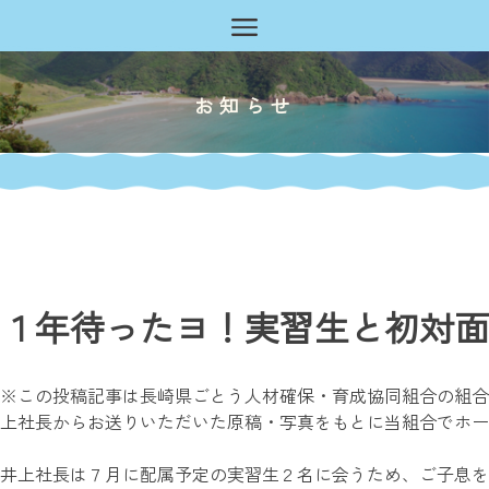
Skip
to
content
お知らせ
１年待ったヨ！実習生と初対面 i
※この投稿記事は長崎県ごとう人材確保・育成協同組合の組合
上社長からお送りいただいた原稿・写真をもとに当組合でホー
井上社長は７月に配属予定の実習生２名に会うため、ご子息を