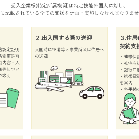
受入企業様(特定所属機関)は特定技能外国人に対し、
に記載されている全ての支援を計画・実施しなければなりませ
２.出入国する際の送迎
３.住
契約支
格認定証明
入国時に空港等と事業所又は住居へ
格変更許可
の送迎
・連帯保
動内容・入
・社宅を
無等につい
・銀行口
で説明
・携帯電
を案内
・各手続