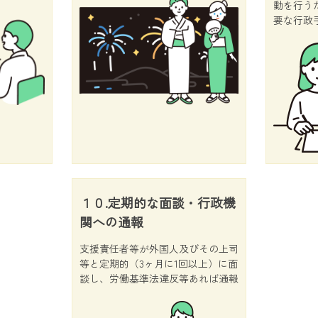
動を行う
要な行政
１０.定期的な面談・行政機
関への通報
支援責任者等が外国人及びその上司
等と定期的（3ヶ月に1回以上）に面
談し、労働基準法違反等あれば通報