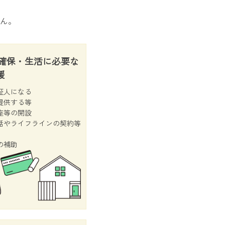
ん。
居確保・生活に必要な
援
証人になる
提供する等
座等の開設
話やライフラインの契約等
の補助