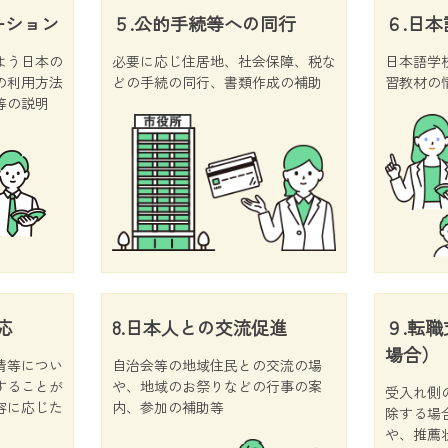
ーション
５.公的手続等への同行
６.日
よう日本の
必要に応じ住居地、社会保障、税な
日本語学
の利用方法
どの手続の同行、書類作成の補助
習教材の
等の説明
応
8.日本人との交流促進
９.転
場合）
情等につい
自治会等の地域住民との交流の場
することが
や、地域のお祭りなどの行事の案
受入れ側
容に応じた
内、参加の補助等
除する場
や、推薦