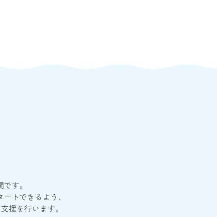
、
関です。
タートできるよう、
う支援を行います。